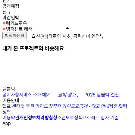
인기
공개예정
신규
마감임박
럭키드로우
영퍼센트 레터
창작자센터
🔮신(神)타로의 시초, 콩쥐신녀 인터뷰
내가 본 프로젝트와 비슷해요
텀블벅
공지사항
서비스 소개
채용
N
텀블벅 광고센터
2025 텀블벅 결산
이용안내
헬프 센터
첫 후원 가이드
창작자 가이드
요금제 · 광고 안내
제휴·협력
정책
이용약관
개인정보처리방침
청소년보호정책
프로젝트 심사 기준
App