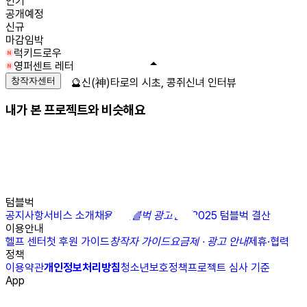
인기
공개예정
신규
마감임박
럭키드로우
영퍼센트 레터
창작자센터
🔮신(神)타로의 시초, 콩쥐신녀 인터뷰
내가 본 프로젝트와 비슷해요
텀블벅
공지사항
서비스 소개
채용
N
텀블벅 광고센터
2025 텀블벅 결산
이용안내
헬프 센터
첫 후원 가이드
창작자 가이드
요금제 · 광고 안내
제휴·협력
정책
이용약관
개인정보처리방침
청소년보호정책
프로젝트 심사 기준
App