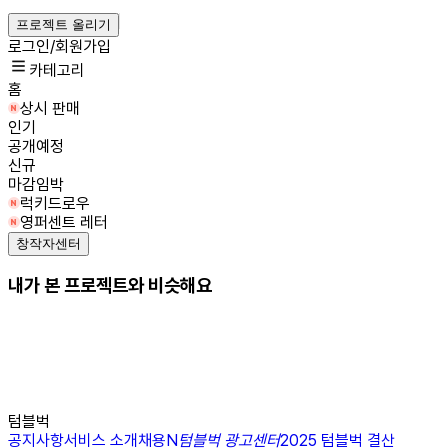
프로젝트 올리기
로그인/회원가입
카테고리
홈
상시 판매
인기
공개예정
신규
마감임박
럭키드로우
영퍼센트 레터
창작자센터
내가 본 프로젝트와 비슷해요
텀블벅
공지사항
서비스 소개
채용
N
텀블벅 광고센터
2025 텀블벅 결산