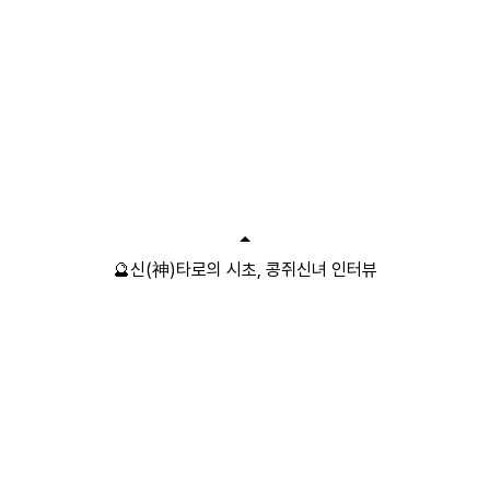
🔮신(神)타로의 시초, 콩쥐신녀 인터뷰