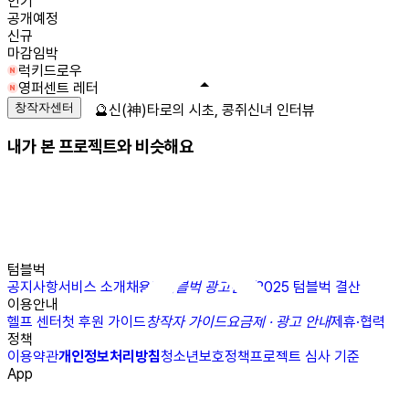
인기
공개예정
신규
마감임박
럭키드로우
영퍼센트 레터
창작자센터
🔮신(神)타로의 시초, 콩쥐신녀 인터뷰
내가 본 프로젝트와 비슷해요
텀블벅
공지사항
서비스 소개
채용
N
텀블벅 광고센터
2025 텀블벅 결산
이용안내
헬프 센터
첫 후원 가이드
창작자 가이드
요금제 · 광고 안내
제휴·협력
정책
이용약관
개인정보처리방침
청소년보호정책
프로젝트 심사 기준
App