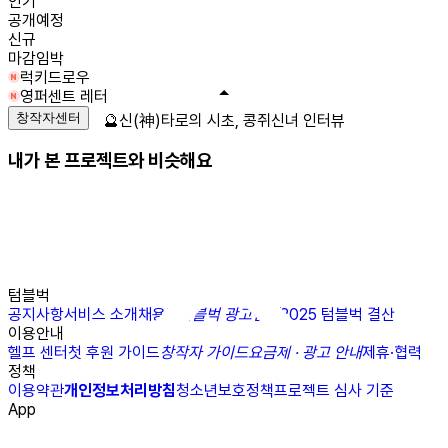
인기
공개예정
신규
마감임박
럭키드로우
영퍼센트 레터
창작자센터
🔮신(神)타로의 시초, 콩쥐신녀 인터뷰
내가 본 프로젝트와 비슷해요
텀블벅
공지사항
서비스 소개
채용
N
텀블벅 광고센터
2025 텀블벅 결산
이용안내
헬프 센터
첫 후원 가이드
창작자 가이드
요금제 · 광고 안내
제휴·협력
정책
이용약관
개인정보처리방침
청소년보호정책
프로젝트 심사 기준
App