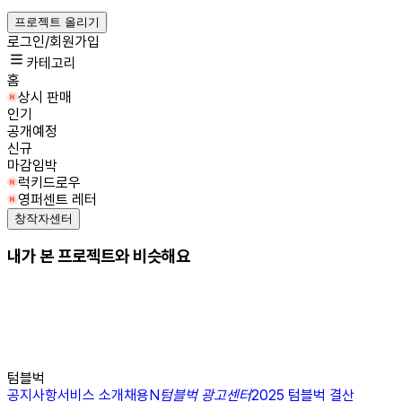
프로젝트 올리기
로그인/회원가입
카테고리
홈
상시 판매
인기
공개예정
신규
마감임박
럭키드로우
영퍼센트 레터
창작자센터
내가 본 프로젝트와 비슷해요
텀블벅
공지사항
서비스 소개
채용
N
텀블벅 광고센터
2025 텀블벅 결산