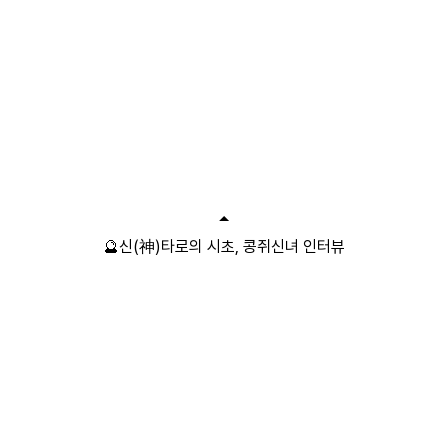
🔮신(神)타로의 시초, 콩쥐신녀 인터뷰