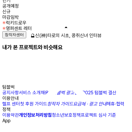
인기
공개예정
신규
마감임박
럭키드로우
영퍼센트 레터
창작자센터
🔮신(神)타로의 시초, 콩쥐신녀 인터뷰
내가 본 프로젝트와 비슷해요
텀블벅
공지사항
서비스 소개
채용
N
텀블벅 광고센터
2025 텀블벅 결산
이용안내
헬프 센터
첫 후원 가이드
창작자 가이드
요금제 · 광고 안내
제휴·협력
정책
이용약관
개인정보처리방침
청소년보호정책
프로젝트 심사 기준
App