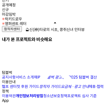
인기
공개예정
신규
마감임박
럭키드로우
영퍼센트 레터
창작자센터
🔮신(神)타로의 시초, 콩쥐신녀 인터뷰
내가 본 프로젝트와 비슷해요
텀블벅
공지사항
서비스 소개
채용
N
텀블벅 광고센터
2025 텀블벅 결산
이용안내
헬프 센터
첫 후원 가이드
창작자 가이드
요금제 · 광고 안내
제휴·협력
정책
이용약관
개인정보처리방침
청소년보호정책
프로젝트 심사 기준
App