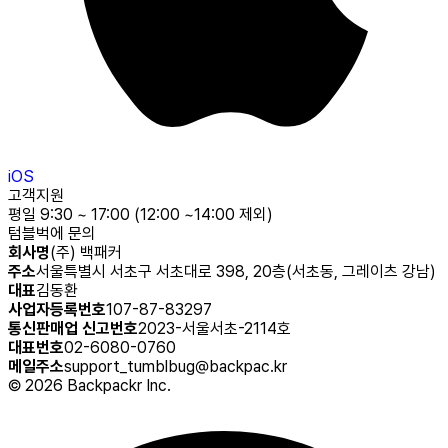
iOS
고객지원
평일 9:30 ~ 17:00 (12:00 ~14:00 제외)
텀블벅에 문의
회사명
(주) 백패커
주소
서울특별시 서초구 서초대로 398, 20층(서초동, 그레이츠 강남)
대표
김동환
사업자등록번호
107-87-83297
통신판매업 신고번호
2023-서울서초-2114호
대표번호
02-6080-0760
메일주소
support_tumblbug@backpac.kr
©
2026
Backpackr Inc.