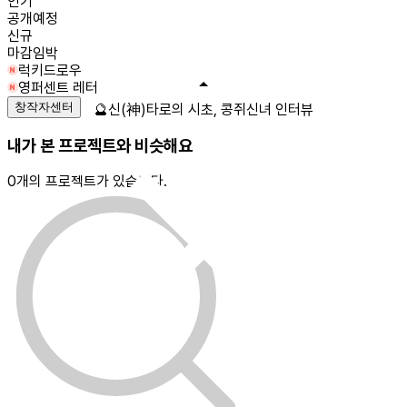
인기
공개예정
신규
마감임박
럭키드로우
영퍼센트 레터
창작자센터
🔮신(神)타로의 시초, 콩쥐신녀 인터뷰
내가 본 프로젝트와 비슷해요
0
개의 프로젝트가 있습니다.