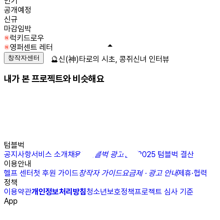
인기
공개예정
신규
마감임박
럭키드로우
영퍼센트 레터
창작자센터
🔮신(神)타로의 시초, 콩쥐신녀 인터뷰
내가 본 프로젝트와 비슷해요
텀블벅
공지사항
서비스 소개
채용
N
텀블벅 광고센터
2025 텀블벅 결산
이용안내
헬프 센터
첫 후원 가이드
창작자 가이드
요금제 · 광고 안내
제휴·협력
정책
이용약관
개인정보처리방침
청소년보호정책
프로젝트 심사 기준
App