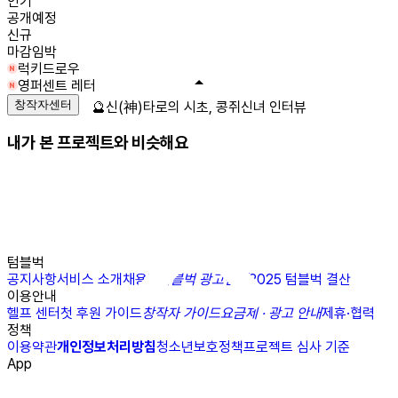
인기
공개예정
신규
마감임박
럭키드로우
영퍼센트 레터
창작자센터
🔮신(神)타로의 시초, 콩쥐신녀 인터뷰
내가 본 프로젝트와 비슷해요
텀블벅
공지사항
서비스 소개
채용
N
텀블벅 광고센터
2025 텀블벅 결산
이용안내
헬프 센터
첫 후원 가이드
창작자 가이드
요금제 · 광고 안내
제휴·협력
정책
이용약관
개인정보처리방침
청소년보호정책
프로젝트 심사 기준
App