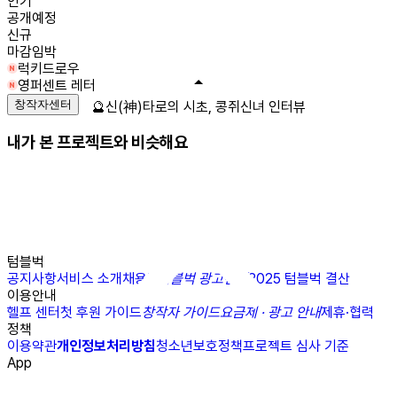
인기
공개예정
신규
마감임박
럭키드로우
영퍼센트 레터
창작자센터
🔮신(神)타로의 시초, 콩쥐신녀 인터뷰
내가 본 프로젝트와 비슷해요
텀블벅
공지사항
서비스 소개
채용
N
텀블벅 광고센터
2025 텀블벅 결산
이용안내
헬프 센터
첫 후원 가이드
창작자 가이드
요금제 · 광고 안내
제휴·협력
정책
이용약관
개인정보처리방침
청소년보호정책
프로젝트 심사 기준
App