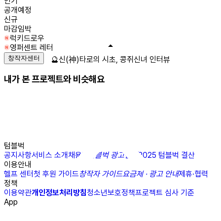
인기
공개예정
신규
마감임박
럭키드로우
영퍼센트 레터
창작자센터
🔮신(神)타로의 시초, 콩쥐신녀 인터뷰
내가 본 프로젝트와 비슷해요
텀블벅
공지사항
서비스 소개
채용
N
텀블벅 광고센터
2025 텀블벅 결산
이용안내
헬프 센터
첫 후원 가이드
창작자 가이드
요금제 · 광고 안내
제휴·협력
정책
이용약관
개인정보처리방침
청소년보호정책
프로젝트 심사 기준
App