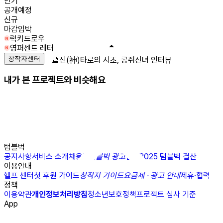
인기
공개예정
신규
마감임박
럭키드로우
영퍼센트 레터
창작자센터
🔮신(神)타로의 시초, 콩쥐신녀 인터뷰
내가 본 프로젝트와 비슷해요
텀블벅
공지사항
서비스 소개
채용
N
텀블벅 광고센터
2025 텀블벅 결산
이용안내
헬프 센터
첫 후원 가이드
창작자 가이드
요금제 · 광고 안내
제휴·협력
정책
이용약관
개인정보처리방침
청소년보호정책
프로젝트 심사 기준
App