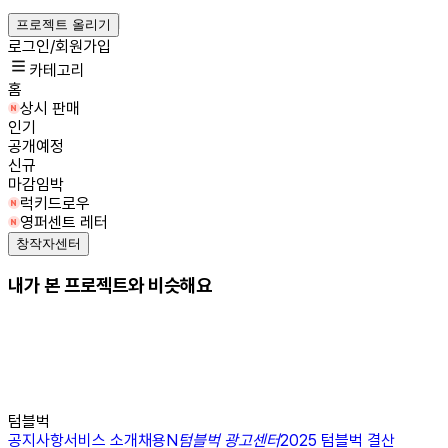
프로젝트 올리기
로그인/회원가입
카테고리
홈
상시 판매
인기
공개예정
신규
마감임박
럭키드로우
영퍼센트 레터
창작자센터
내가 본 프로젝트와 비슷해요
텀블벅
공지사항
서비스 소개
채용
N
텀블벅 광고센터
2025 텀블벅 결산