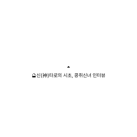
🔮신(神)타로의 시초, 콩쥐신녀 인터뷰