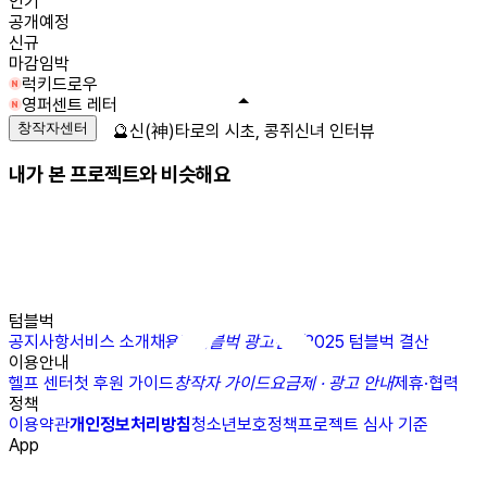
인기
공개예정
신규
마감임박
럭키드로우
영퍼센트 레터
창작자센터
🔮신(神)타로의 시초, 콩쥐신녀 인터뷰
내가 본 프로젝트와 비슷해요
텀블벅
공지사항
서비스 소개
채용
N
텀블벅 광고센터
2025 텀블벅 결산
이용안내
헬프 센터
첫 후원 가이드
창작자 가이드
요금제 · 광고 안내
제휴·협력
정책
이용약관
개인정보처리방침
청소년보호정책
프로젝트 심사 기준
App