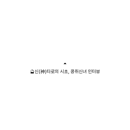
🔮신(神)타로의 시초, 콩쥐신녀 인터뷰