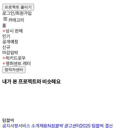
프로젝트 올리기
로그인/회원가입
카테고리
홈
상시 판매
인기
공개예정
신규
마감임박
럭키드로우
영퍼센트 레터
창작자센터
내가 본 프로젝트와 비슷해요
텀블벅
공지사항
서비스 소개
채용
N
텀블벅 광고센터
2025 텀블벅 결산