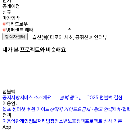
인기
공개예정
신규
마감임박
럭키드로우
영퍼센트 레터
창작자센터
🔮신(神)타로의 시초, 콩쥐신녀 인터뷰
내가 본 프로젝트와 비슷해요
텀블벅
공지사항
서비스 소개
채용
N
텀블벅 광고센터
2025 텀블벅 결산
이용안내
헬프 센터
첫 후원 가이드
창작자 가이드
요금제 · 광고 안내
제휴·협력
정책
이용약관
개인정보처리방침
청소년보호정책
프로젝트 심사 기준
App