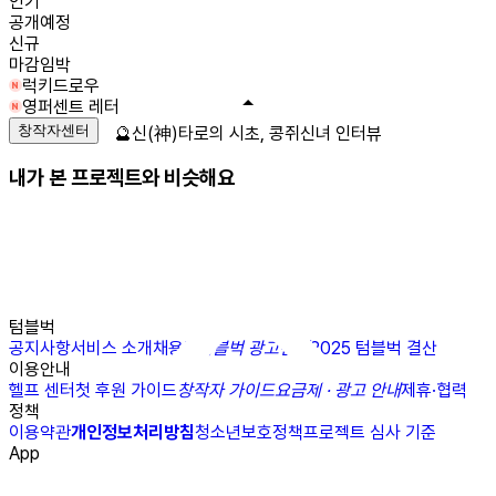
인기
공개예정
신규
마감임박
럭키드로우
영퍼센트 레터
창작자센터
🔮신(神)타로의 시초, 콩쥐신녀 인터뷰
내가 본 프로젝트와 비슷해요
텀블벅
공지사항
서비스 소개
채용
N
텀블벅 광고센터
2025 텀블벅 결산
이용안내
헬프 센터
첫 후원 가이드
창작자 가이드
요금제 · 광고 안내
제휴·협력
정책
이용약관
개인정보처리방침
청소년보호정책
프로젝트 심사 기준
App