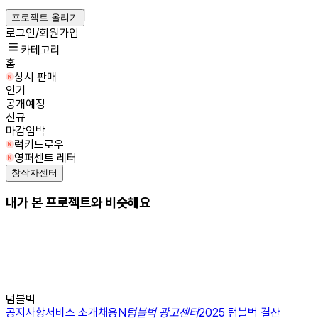
프로젝트 올리기
로그인/회원가입
카테고리
홈
상시 판매
인기
공개예정
신규
마감임박
럭키드로우
영퍼센트 레터
창작자센터
내가 본 프로젝트와 비슷해요
텀블벅
공지사항
서비스 소개
채용
N
텀블벅 광고센터
2025 텀블벅 결산