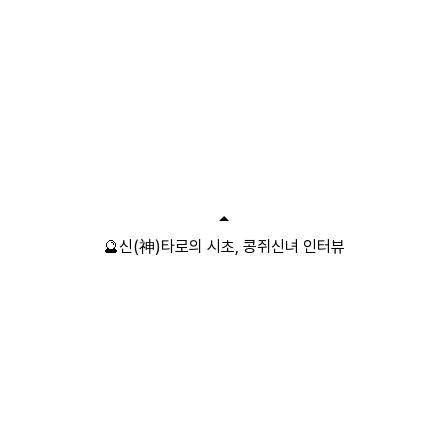
🔮신(神)타로의 시초, 콩쥐신녀 인터뷰