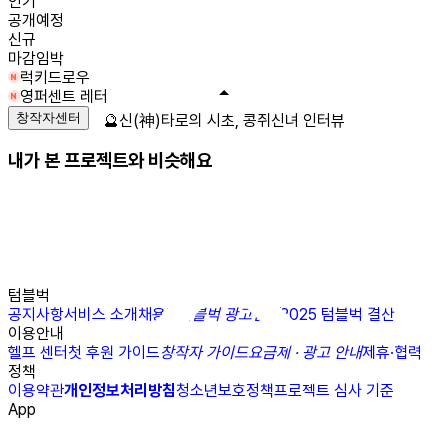
인기
공개예정
신규
마감임박
럭키드로우
영퍼센트 레터
창작자센터
🔮신(神)타로의 시초, 콩쥐신녀 인터뷰
내가 본 프로젝트와 비슷해요
텀블벅
공지사항
서비스 소개
채용
N
텀블벅 광고센터
2025 텀블벅 결산
이용안내
헬프 센터
첫 후원 가이드
창작자 가이드
요금제 · 광고 안내
제휴·협력
정책
이용약관
개인정보처리방침
청소년보호정책
프로젝트 심사 기준
App