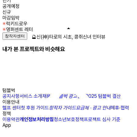
인기
공개예정
신규
마감임박
럭키드로우
영퍼센트 레터
창작자센터
🔮신(神)타로의 시초, 콩쥐신녀 인터뷰
내가 본 프로젝트와 비슷해요
텀블벅
공지사항
서비스 소개
채용
N
텀블벅 광고센터
2025 텀블벅 결산
이용안내
헬프 센터
첫 후원 가이드
창작자 가이드
요금제 · 광고 안내
제휴·협력
정책
이용약관
개인정보처리방침
청소년보호정책
프로젝트 심사 기준
App