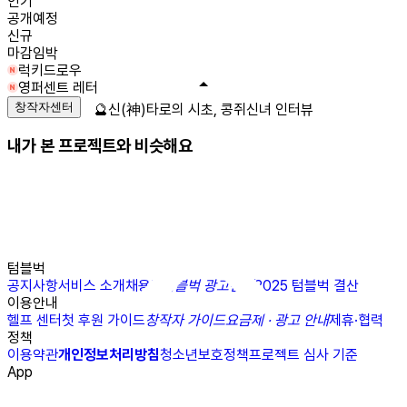
인기
공개예정
신규
마감임박
럭키드로우
영퍼센트 레터
창작자센터
🔮신(神)타로의 시초, 콩쥐신녀 인터뷰
내가 본 프로젝트와 비슷해요
텀블벅
공지사항
서비스 소개
채용
N
텀블벅 광고센터
2025 텀블벅 결산
이용안내
헬프 센터
첫 후원 가이드
창작자 가이드
요금제 · 광고 안내
제휴·협력
정책
이용약관
개인정보처리방침
청소년보호정책
프로젝트 심사 기준
App