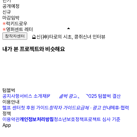
인기
공개예정
신규
마감임박
럭키드로우
영퍼센트 레터
창작자센터
🔮신(神)타로의 시초, 콩쥐신녀 인터뷰
내가 본 프로젝트와 비슷해요
텀블벅
공지사항
서비스 소개
채용
N
텀블벅 광고센터
2025 텀블벅 결산
이용안내
헬프 센터
첫 후원 가이드
창작자 가이드
요금제 · 광고 안내
제휴·협력
정책
이용약관
개인정보처리방침
청소년보호정책
프로젝트 심사 기준
App