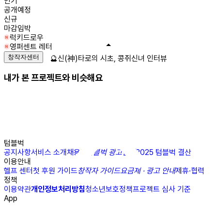
인기
공개예정
신규
마감임박
럭키드로우
영퍼센트 레터
창작자센터
🔮신(神)타로의 시초, 콩쥐신녀 인터뷰
내가 본 프로젝트와 비슷해요
텀블벅
공지사항
서비스 소개
채용
N
텀블벅 광고센터
2025 텀블벅 결산
이용안내
헬프 센터
첫 후원 가이드
창작자 가이드
요금제 · 광고 안내
제휴·협력
정책
이용약관
개인정보처리방침
청소년보호정책
프로젝트 심사 기준
App