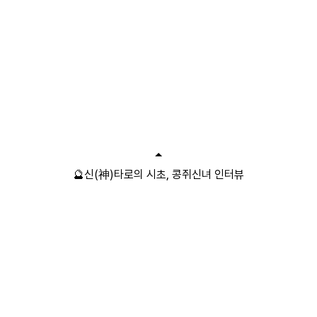
🔮신(神)타로의 시초, 콩쥐신녀 인터뷰