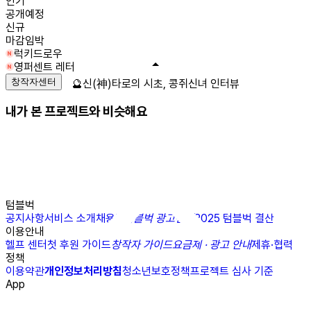
인기
공개예정
신규
마감임박
럭키드로우
영퍼센트 레터
창작자센터
🔮신(神)타로의 시초, 콩쥐신녀 인터뷰
내가 본 프로젝트와 비슷해요
텀블벅
공지사항
서비스 소개
채용
N
텀블벅 광고센터
2025 텀블벅 결산
이용안내
헬프 센터
첫 후원 가이드
창작자 가이드
요금제 · 광고 안내
제휴·협력
정책
이용약관
개인정보처리방침
청소년보호정책
프로젝트 심사 기준
App