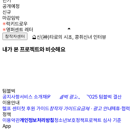
인기
공개예정
신규
마감임박
럭키드로우
영퍼센트 레터
창작자센터
🔮신(神)타로의 시초, 콩쥐신녀 인터뷰
내가 본 프로젝트와 비슷해요
텀블벅
공지사항
서비스 소개
채용
N
텀블벅 광고센터
2025 텀블벅 결산
이용안내
헬프 센터
첫 후원 가이드
창작자 가이드
요금제 · 광고 안내
제휴·협력
정책
이용약관
개인정보처리방침
청소년보호정책
프로젝트 심사 기준
App