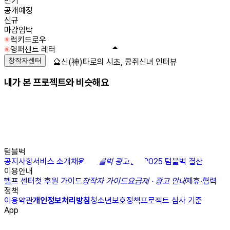
인기
공개예정
신규
마감임박
럭키드로우
영퍼센트 레터
창작자센터
🔮신(神)타로의 시초, 콩쥐신녀 인터뷰
내가 본 프로젝트와 비슷해요
텀블벅
공지사항
서비스 소개
채용
N
텀블벅 광고센터
2025 텀블벅 결산
이용안내
헬프 센터
첫 후원 가이드
창작자 가이드
요금제 · 광고 안내
제휴·협력
정책
이용약관
개인정보처리방침
청소년보호정책
프로젝트 심사 기준
App