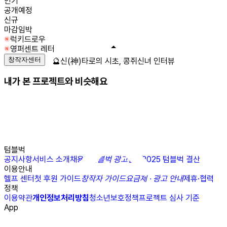
인기
공개예정
신규
마감임박
럭키드로우
영퍼센트 레터
창작자센터
🔮신(神)타로의 시초, 콩쥐신녀 인터뷰
내가 본 프로젝트와 비슷해요
텀블벅
공지사항
서비스 소개
채용
N
텀블벅 광고센터
2025 텀블벅 결산
이용안내
헬프 센터
첫 후원 가이드
창작자 가이드
요금제 · 광고 안내
제휴·협력
정책
이용약관
개인정보처리방침
청소년보호정책
프로젝트 심사 기준
App