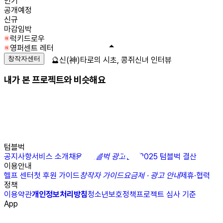
인기
공개예정
신규
마감임박
럭키드로우
영퍼센트 레터
창작자센터
🔮신(神)타로의 시초, 콩쥐신녀 인터뷰
내가 본 프로젝트와 비슷해요
텀블벅
공지사항
서비스 소개
채용
N
텀블벅 광고센터
2025 텀블벅 결산
이용안내
헬프 센터
첫 후원 가이드
창작자 가이드
요금제 · 광고 안내
제휴·협력
정책
이용약관
개인정보처리방침
청소년보호정책
프로젝트 심사 기준
App