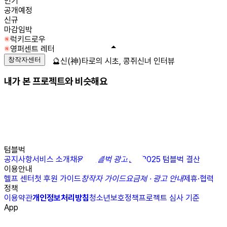
인기
공개예정
신규
마감임박
럭키드로우
영퍼센트 레터
창작자센터
🔮신(神)타로의 시초, 콩쥐신녀 인터뷰
내가 본 프로젝트와 비슷해요
텀블벅
공지사항
서비스 소개
채용
N
텀블벅 광고센터
2025 텀블벅 결산
이용안내
헬프 센터
첫 후원 가이드
창작자 가이드
요금제 · 광고 안내
제휴·협력
정책
이용약관
개인정보처리방침
청소년보호정책
프로젝트 심사 기준
App