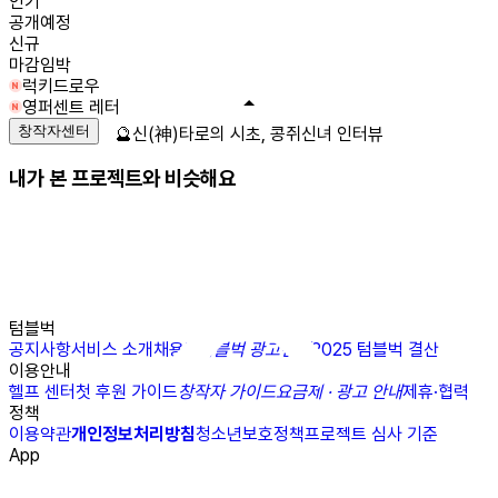
인기
공개예정
신규
마감임박
럭키드로우
영퍼센트 레터
창작자센터
🔮신(神)타로의 시초, 콩쥐신녀 인터뷰
내가 본 프로젝트와 비슷해요
텀블벅
공지사항
서비스 소개
채용
N
텀블벅 광고센터
2025 텀블벅 결산
이용안내
헬프 센터
첫 후원 가이드
창작자 가이드
요금제 · 광고 안내
제휴·협력
정책
이용약관
개인정보처리방침
청소년보호정책
프로젝트 심사 기준
App