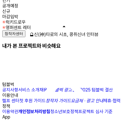
인기
공개예정
신규
마감임박
럭키드로우
영퍼센트 레터
창작자센터
🔮신(神)타로의 시초, 콩쥐신녀 인터뷰
내가 본 프로젝트와 비슷해요
텀블벅
공지사항
서비스 소개
채용
N
텀블벅 광고센터
2025 텀블벅 결산
이용안내
헬프 센터
첫 후원 가이드
창작자 가이드
요금제 · 광고 안내
제휴·협력
정책
이용약관
개인정보처리방침
청소년보호정책
프로젝트 심사 기준
App