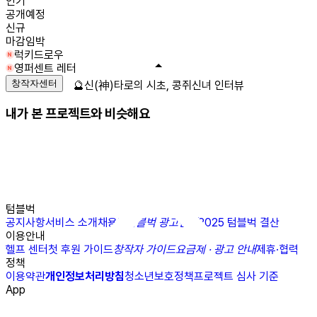
인기
공개예정
신규
마감임박
럭키드로우
영퍼센트 레터
창작자센터
🔮신(神)타로의 시초, 콩쥐신녀 인터뷰
내가 본 프로젝트와 비슷해요
텀블벅
공지사항
서비스 소개
채용
N
텀블벅 광고센터
2025 텀블벅 결산
이용안내
헬프 센터
첫 후원 가이드
창작자 가이드
요금제 · 광고 안내
제휴·협력
정책
이용약관
개인정보처리방침
청소년보호정책
프로젝트 심사 기준
App