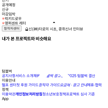
인기
공개예정
신규
마감임박
럭키드로우
영퍼센트 레터
창작자센터
🔮신(神)타로의 시초, 콩쥐신녀 인터뷰
내가 본 프로젝트와 비슷해요
텀블벅
공지사항
서비스 소개
채용
N
텀블벅 광고센터
2025 텀블벅 결산
이용안내
헬프 센터
첫 후원 가이드
창작자 가이드
요금제 · 광고 안내
제휴·협력
정책
이용약관
개인정보처리방침
청소년보호정책
프로젝트 심사 기준
App