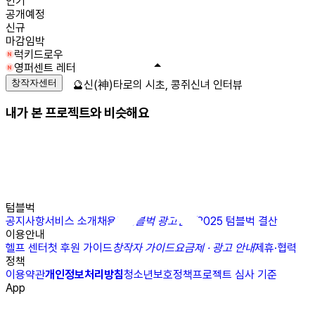
인기
공개예정
신규
마감임박
럭키드로우
영퍼센트 레터
창작자센터
🔮신(神)타로의 시초, 콩쥐신녀 인터뷰
내가 본 프로젝트와 비슷해요
텀블벅
공지사항
서비스 소개
채용
N
텀블벅 광고센터
2025 텀블벅 결산
이용안내
헬프 센터
첫 후원 가이드
창작자 가이드
요금제 · 광고 안내
제휴·협력
정책
이용약관
개인정보처리방침
청소년보호정책
프로젝트 심사 기준
App