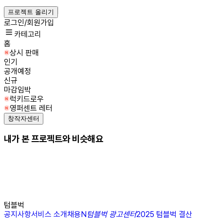
프로젝트 올리기
로그인/회원가입
카테고리
홈
상시 판매
인기
공개예정
신규
마감임박
럭키드로우
영퍼센트 레터
창작자센터
내가 본 프로젝트와 비슷해요
텀블벅
공지사항
서비스 소개
채용
N
텀블벅 광고센터
2025 텀블벅 결산