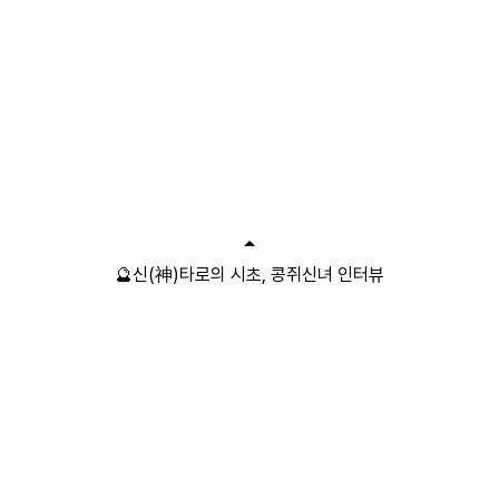
🔮신(神)타로의 시초, 콩쥐신녀 인터뷰