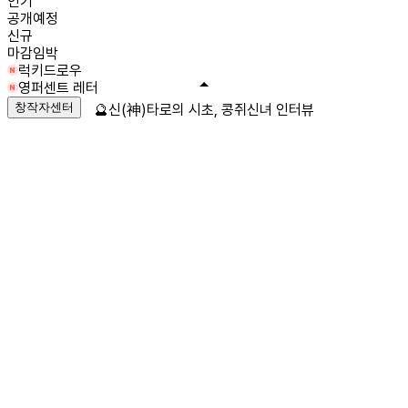
인기
공개예정
신규
마감임박
럭키드로우
영퍼센트 레터
창작자센터
🔮신(神)타로의 시초, 콩쥐신녀 인터뷰