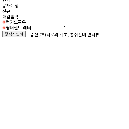
인기
공개예정
신규
마감임박
럭키드로우
영퍼센트 레터
창작자센터
🔮신(神)타로의 시초, 콩쥐신녀 인터뷰