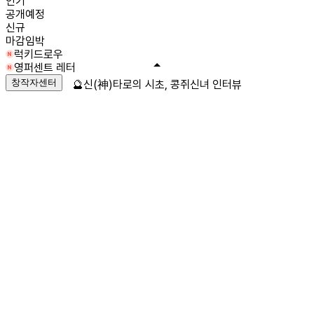
인기
공개예정
신규
마감임박
럭키드로우
영퍼센트 레터
창작자센터
🔮신(神)타로의 시초, 콩쥐신녀 인터뷰