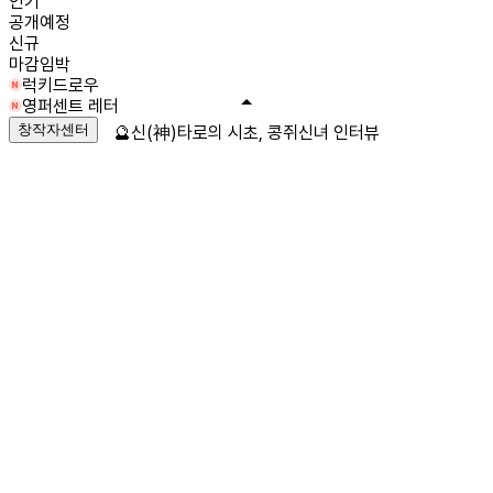
인기
공개예정
신규
마감임박
럭키드로우
영퍼센트 레터
창작자센터
🔮신(神)타로의 시초, 콩쥐신녀 인터뷰