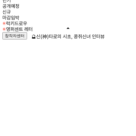
인기
공개예정
신규
마감임박
럭키드로우
영퍼센트 레터
창작자센터
🔮신(神)타로의 시초, 콩쥐신녀 인터뷰