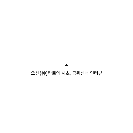
🔮신(神)타로의 시초, 콩쥐신녀 인터뷰