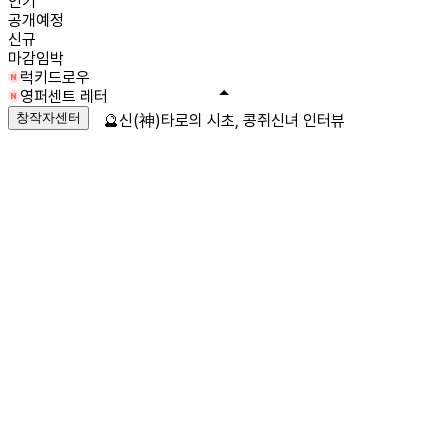
인기
공개예정
신규
마감임박
럭키드로우
영퍼센트 레터
창작자센터
🔮신(神)타로의 시초, 콩쥐신녀 인터뷰