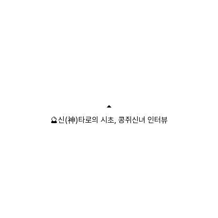
🔮신(神)타로의 시초, 콩쥐신녀 인터뷰