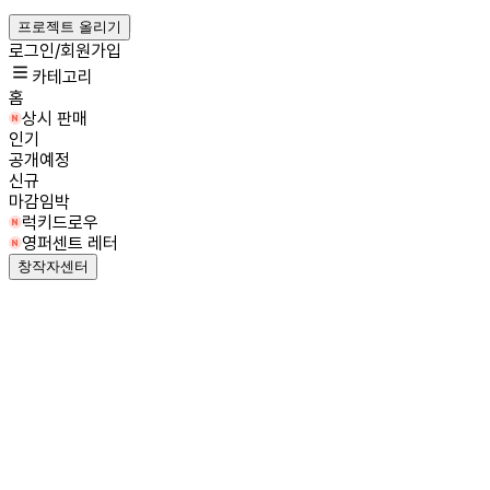
프로젝트 올리기
로그인/회원가입
카테고리
홈
상시 판매
인기
공개예정
신규
마감임박
럭키드로우
영퍼센트 레터
창작자센터