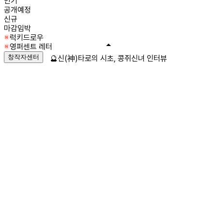
인기
공개예정
신규
마감임박
럭키드로우
영퍼센트 레터
창작자센터
🔮신(神)타로의 시초, 콩쥐신녀 인터뷰