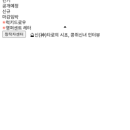
인기
공개예정
신규
마감임박
럭키드로우
영퍼센트 레터
창작자센터
🔮신(神)타로의 시초, 콩쥐신녀 인터뷰