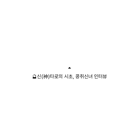
🔮신(神)타로의 시초, 콩쥐신녀 인터뷰