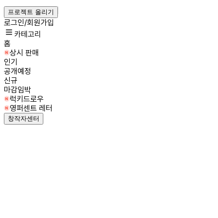
프로젝트 올리기
로그인/회원가입
카테고리
홈
상시 판매
인기
공개예정
신규
마감임박
럭키드로우
영퍼센트 레터
창작자센터