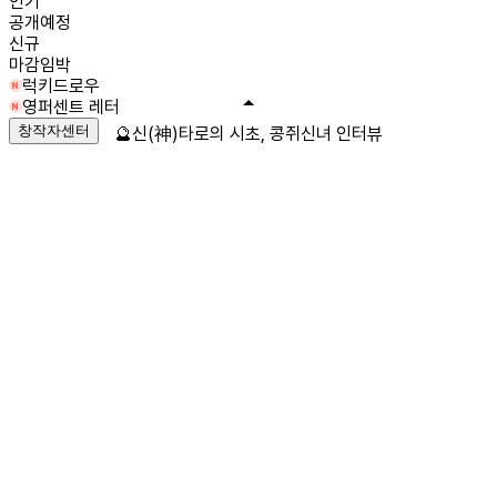
인기
공개예정
신규
마감임박
럭키드로우
영퍼센트 레터
창작자센터
🔮신(神)타로의 시초, 콩쥐신녀 인터뷰